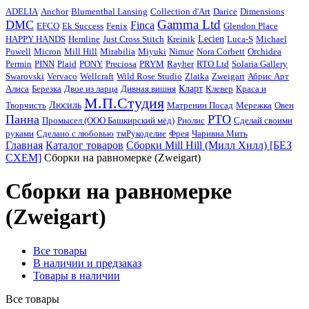
ADELIA
Anchor
Blumenthal Lansing
Collection d'Art
Darice
Dimensions
Gamma Ltd
DMC
Finca
EFCO
Ek Success
Fenix
Glendon Place
HAPPY HANDS
Hemline
Just Cross Stitch
Kreinik
Lecien
Luca-S
Michael
Powell
Micron
Mill Hill
Mirabilia
Miyuki
Nimue
Nora Corbett
Orchidea
Permin
PINN
Plaid
PONY
Preciosa
PRYM
Rayher
RTO Ltd
Solaria Gallery
Swarovski
Vervaco
Wellcraft
Wild Rose Studio
Zlatka
Zweigart
Абрис Арт
Алиса
Березка
Двое из ларца
Дивная вишня
Кларт
Клевер
Краса и
М.П.Студия
Творчисть
Люсиль
Матренин Посад
Мережка
Овен
Панна
РТО
Промысел (ООО Башкирский мёд)
Риолис
Сделай своими
руками
Сделано с любовью
тмРукоделиe
Фрея
Чаривна Мить
Главная
Каталог товаров
Сборки Mill Hill (Милл Хилл) [БЕЗ
СХЕМ]
Сборки на равномерке (Zweigart)
Сборки на равномерке
(Zweigart)
Все товары
В наличии и предзаказ
Товары в наличии
Все товары