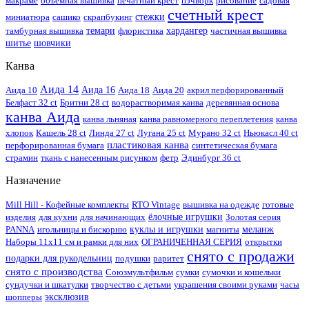
макраме
объемная вышивка
печатный крест
пэчворк
рисование
садовая
счетный крест
миниатюра
сашико
скрапбукинг
стежки
тамбурная вышивка
темари
флористика
хардангер
частичная вышивка
шитье
шовчики
Канва
Аида 14
Аида 10
Аида 16
Аида 18
Аида 20
акрил перфорированный
Белфаст 32 ct
Бритни 28 ct
водорастворимая канва
деревянная основа
канва Аида
канва льняная
канва равномерного переплетения
канва
хлопок
Кашель 28 ct
Линда 27 ct
Лугана 25 ct
Мурано 32 ct
Ньюкасл 40 ct
пластиковая канва
перфорированная бумага
синтетическая бумага
страмин
ткань с нанесенным рисунком
фетр
Эдинбург 36 ct
Назначение
Mill Hill - Кофейные комплекты
RTO Vintage
вышивка на одежде
готовые
изделия
для кухни
для начинающих
ёлочные игрушки
Золотая серия
PANNA
игольницы и бискорню
куклы и игрушки
магниты
меланж
Наборы 11х11 см и рамки для них
ОГРАНИЧЕННАЯ СЕРИЯ
открытки
снято с продажи
подарки для рукодельниц
подушки
раритет
снято с производства
Союзмультфильм
сумки
сумочки и кошельки
сундучки и шкатулки
творчество с детьми
украшения своими руками
часы
шопперы
эксклюзив