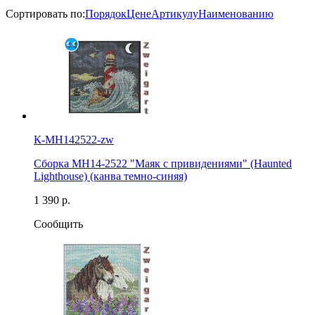
Сортировать по:
Порядок
Цене
Артикулу
Наименованию
К-MH142522-zw
Сборка MH14-2522 "Маяк с привидениями" (Haunted
Lighthouse) (канва темно-синяя)
1 390 р.
Сообщить