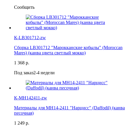
Сообщить
К-LB301712-zw
Сборка LB301712 "Марокканские кобылы" (Moroccan
Mares) (канва цвета светлый мокко)
1 368 р.
Под заказ
2-4 недели
К-MH142411-zw
Материалы для MH14-2411 "Нарцисс" (Daffodil) (канва
песочная)
1 249 р.