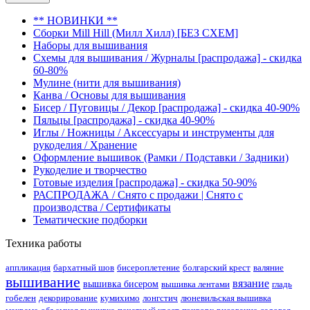
** НОВИНКИ **
Сборки Mill Hill (Милл Хилл) [БЕЗ СХЕМ]
Наборы для вышивания
Схемы для вышивания / Журналы [распродажа] - скидка
60-80%
Мулине (нити для вышивания)
Канва / Основы для вышивания
Бисер / Пуговицы / Декор [распродажа] - скидка 40-90%
Пяльцы [распродажа] - скидка 40-90%
Иглы / Ножницы / Аксессуары и инструменты для
рукоделия / Хранение
Оформление вышивок (Рамки / Подставки / Задники)
Рукоделие и творчество
Готовые изделия [распродажа] - скидка 50-90%
РАСПРОДАЖА / Снято с продажи | Снято с
производства / Сертификаты
Тематические подборки
Техника работы
аппликация
бархатный шов
бисероплетение
болгарский крест
валяние
вышивание
вязание
вышивка бисером
вышивка лентами
гладь
гобелен
декорирование
кумихимо
лонгстич
люневильская вышивка