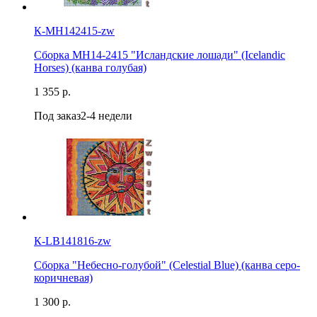
К-MH142415-zw
Сборка MH14-2415 "Исландские лошади" (Icelandic
Horses) (канва голубая)
1 355 р.
Под заказ
2-4 недели
К-LB141816-zw
Сборка "Небесно-голубой" (Celestial Blue) (канва серо-
коричневая)
1 300 р.