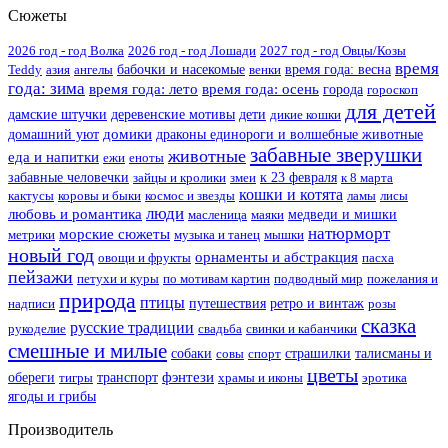
Сюжеты
2026 год - год Волка
2026 год - год Лошади
2027 год - год Овцы/Козы
время
Teddy
азия
ангелы
бабочки и насекомые
венки
время года: весна
года: зима
время года: лето
время года: осень
города
гороскоп
для детей
дамские штучки
деревенские мотивы
дети
дикие кошки
домики
домашний уют
драконы единороги и волшебные животные
забавные зверушки
животные
еда и напитки
ежи
еноты
забавные человечки
зайцы и кролики
змеи
к 23 февраля
к 8 марта
кошки и котята
кактусы
коровы и быки
космос и звезды
ламы
лисы
люди
любовь и романтика
масленица
маяки
медведи и мишки
натюрморт
морские сюжеты
метрики
музыка и танец
мышки
новый год
орнаменты и абстракция
овощи и фрукты
пасха
пейзажи
петухи и куры
по мотивам картин
подводный мир
пожелания и
природа
птицы
надписи
путешествия
ретро и винтаж
розы
сказка
русские традиции
рукоделие
свадьба
свинки и кабанчики
смешные и милые
собаки
совы
спорт
страшилки
талисманы и
цветы
фэнтези
обереги
тигры
транспорт
храмы и иконы
эротика
ягоды и грибы
Производитель