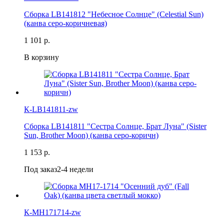
Сборка LB141812 "Небесное Солнце" (Celestial Sun)
(канва серо-коричневая)
1 101 р.
В корзину
К-LB141811-zw
Сборка LB141811 "Сестра Солнце, Брат Луна" (Sister
Sun, Brother Moon) (канва серо-коричн)
1 153 р.
Под заказ
2-4 недели
К-MH171714-zw