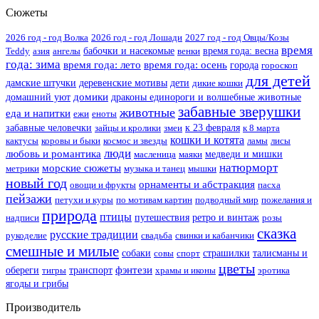
Сюжеты
2026 год - год Волка
2026 год - год Лошади
2027 год - год Овцы/Козы
время
Teddy
азия
ангелы
бабочки и насекомые
венки
время года: весна
года: зима
время года: лето
время года: осень
города
гороскоп
для детей
дамские штучки
деревенские мотивы
дети
дикие кошки
домики
домашний уют
драконы единороги и волшебные животные
забавные зверушки
животные
еда и напитки
ежи
еноты
забавные человечки
зайцы и кролики
змеи
к 23 февраля
к 8 марта
кошки и котята
кактусы
коровы и быки
космос и звезды
ламы
лисы
люди
любовь и романтика
масленица
маяки
медведи и мишки
натюрморт
морские сюжеты
метрики
музыка и танец
мышки
новый год
орнаменты и абстракция
овощи и фрукты
пасха
пейзажи
петухи и куры
по мотивам картин
подводный мир
пожелания и
природа
птицы
надписи
путешествия
ретро и винтаж
розы
сказка
русские традиции
рукоделие
свадьба
свинки и кабанчики
смешные и милые
собаки
совы
спорт
страшилки
талисманы и
цветы
фэнтези
обереги
тигры
транспорт
храмы и иконы
эротика
ягоды и грибы
Производитель