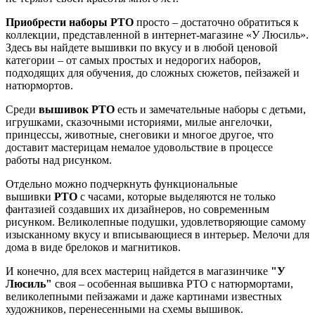
Приобрести наборы РТО
просто – достаточно обратиться к
коллекции, представленной в интернет-магазине «У Люсиль».
Здесь вы найдете вышивки по вкусу и в любой ценовой
категории – от самых простых и недорогих наборов,
подходящих для обучения, до сложных сюжетов, пейзажей и
натюрмортов.
Среди
вышивок РТО
есть и замечательные наборы с детьми,
игрушками, сказочными историями, милые ангелочки,
принцессы, животные, снеговики и многое другое, что
доставит мастерицам немалое удовольствие в процессе
работы над рисунком.
Отдельно можно подчеркнуть функциональные
вышивки
РТО
с часами, которые выделяются не только
фантазией создавших их дизайнеров, но современным
рисунком. Великолепные подушки, удовлетворяющие самому
изысканному вкусу и вписывающиеся в интерьер. Мелочи для
дома в виде брелоков и магнитиков.
И конечно, для всех мастериц найдется в магазинчике
"У
Люсиль"
своя – особенная вышивка РТО с натюрмортами,
великолепными пейзажами и даже картинами известных
художников, перенесенными на схемы вышивок.