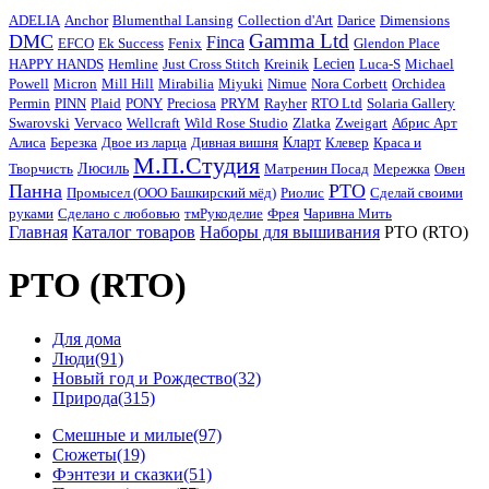
ADELIA
Anchor
Blumenthal Lansing
Collection d'Art
Darice
Dimensions
Gamma Ltd
DMC
Finca
EFCO
Ek Success
Fenix
Glendon Place
HAPPY HANDS
Hemline
Just Cross Stitch
Kreinik
Lecien
Luca-S
Michael
Powell
Micron
Mill Hill
Mirabilia
Miyuki
Nimue
Nora Corbett
Orchidea
Permin
PINN
Plaid
PONY
Preciosa
PRYM
Rayher
RTO Ltd
Solaria Gallery
Swarovski
Vervaco
Wellcraft
Wild Rose Studio
Zlatka
Zweigart
Абрис Арт
Алиса
Березка
Двое из ларца
Дивная вишня
Кларт
Клевер
Краса и
М.П.Студия
Творчисть
Люсиль
Матренин Посад
Мережка
Овен
Панна
РТО
Промысел (ООО Башкирский мёд)
Риолис
Сделай своими
руками
Сделано с любовью
тмРукоделиe
Фрея
Чаривна Мить
Главная
Каталог товаров
Наборы для вышивания
РТО (RTO)
РТО (RTO)
Для дома
Люди
(91)
Новый год и Рождество
(32)
Природа
(315)
Смешные и милые
(97)
Сюжеты
(19)
Фэнтези и сказки
(51)