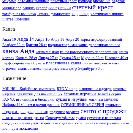
макраме
объемная вышивка
печатный крест
пэчворк
рисование
садовая
счетный крест
миниатюра
сашико
скрапбукинг
стежки
тамбурная вышивка
темари
флористика
хардангер
частичная вышивка
шитье
шовчики
Канва
Аида 14
Аида 10
Аида 16
Аида 18
Аида 20
акрил перфорированный
Белфаст 32 ct
Бритни 28 ct
водорастворимая канва
деревянная основа
канва Аида
канва льняная
канва равномерного переплетения
канва
хлопок
Кашель 28 ct
Линда 27 ct
Лугана 25 ct
Мурано 32 ct
Ньюкасл 40 ct
пластиковая канва
перфорированная бумага
синтетическая бумага
страмин
ткань с нанесенным рисунком
фетр
Эдинбург 36 ct
Назначение
Mill Hill - Кофейные комплекты
RTO Vintage
вышивка на одежде
готовые
изделия
для кухни
для начинающих
ёлочные игрушки
Золотая серия
PANNA
игольницы и бискорню
куклы и игрушки
магниты
меланж
Наборы 11х11 см и рамки для них
ОГРАНИЧЕННАЯ СЕРИЯ
открытки
снято с продажи
подарки для рукодельниц
подушки
раритет
снято с производства
Союзмультфильм
сумки
сумочки и кошельки
сундучки и шкатулки
творчество с детьми
украшения своими руками
часы
шопперы
эксклюзив