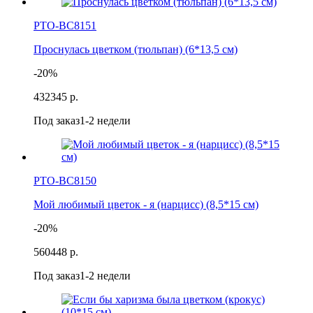
РТО-ВС8151
Проснулась цветком (тюльпан) (6*13,5 см)
-20%
432
345 р.
Под заказ
1-2 недели
РТО-ВС8150
Мой любимый цветок - я (нарцисс) (8,5*15 см)
-20%
560
448 р.
Под заказ
1-2 недели