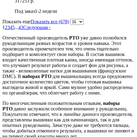
317
253 р.
Под заказ
1-2 недели
Показать еще
Показать все (678)
1
2
3
4
5
...
43
Следующая ›
Отечественный производитель
РТО
уже давно полюбился
рукодельницам разных возрастов и уровня навыка. Этот
производитель примечателен тем, что очень тщательно
подбирает и комплектует свои наборы. В состав вышивок
входит качественная плотная канва, иногда имеющая оттенок,
что улучшает результат работы и создает фон для рисунка, а
также - великолепные нитки для вышивания (французские
DMC). В
наборах РТО
для вышивальщиц всегда предложено
достаточное количество цветов, чтобы готовая вышивка
выглядела живой и яркой. Сами мулине удобно распределены
по органайзерам, что облегчает работу с ними.
По многочисленным положительным отзывам,
наборы
РТО
давно заслужили особенное внимание у рукодельниц.
Покупатели отмечают, что в линейке данного производителя,
представлены вышивки как для начинающих, так и для
опытных рукодельниц. Зачастую даже не требуются пяльцы,
чтобы добиться отменного результата, а вышивки не линяют и
не теряют своей красоты много лет.