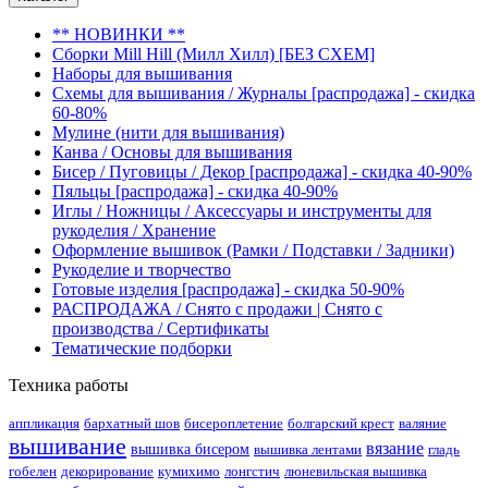
** НОВИНКИ **
Сборки Mill Hill (Милл Хилл) [БЕЗ СХЕМ]
Наборы для вышивания
Схемы для вышивания / Журналы [распродажа] - скидка
60-80%
Мулине (нити для вышивания)
Канва / Основы для вышивания
Бисер / Пуговицы / Декор [распродажа] - скидка 40-90%
Пяльцы [распродажа] - скидка 40-90%
Иглы / Ножницы / Аксессуары и инструменты для
рукоделия / Хранение
Оформление вышивок (Рамки / Подставки / Задники)
Рукоделие и творчество
Готовые изделия [распродажа] - скидка 50-90%
РАСПРОДАЖА / Снято с продажи | Снято с
производства / Сертификаты
Тематические подборки
Техника работы
аппликация
бархатный шов
бисероплетение
болгарский крест
валяние
вышивание
вязание
вышивка бисером
вышивка лентами
гладь
гобелен
декорирование
кумихимо
лонгстич
люневильская вышивка